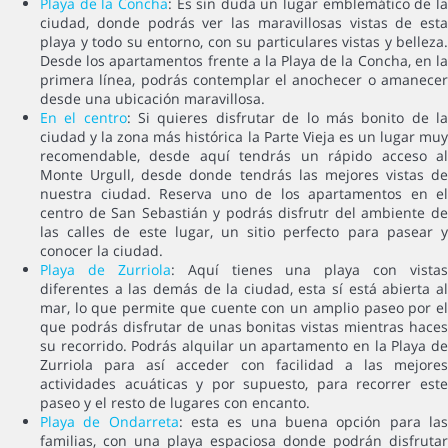
Playa de la Concha
: Es sin duda un lugar emblemático de l
ciudad, donde podrás ver las maravillosas vistas de esta
playa y todo su entorno, con su particulares vistas y belleza.
Desde los apartamentos frente a la Playa de la Concha, en la
primera línea, podrás contemplar el anochecer o amanecer
desde una ubicación maravillosa.
En el centro
: Si quieres disfrutar de lo más bonito de l
ciudad y la zona más histórica la Parte Vieja es un lugar muy
recomendable, desde aquí tendrás un rápido acceso al
Monte Urgull, desde donde tendrás las mejores vistas de
nuestra ciudad. Reserva uno de los apartamentos en el
centro de San Sebastián y podrás disfrutr del ambiente de
las calles de este lugar, un sitio perfecto para pasear y
conocer la ciudad.
Playa de Zurriola
: Aquí tienes una playa con vistas
diferentes a las demás de la ciudad, esta sí está abierta al
mar, lo que permite que cuente con un amplio paseo por el
que podrás disfrutar de unas bonitas vistas mientras haces
su recorrido. Podrás alquilar un apartamento en la Playa de
Zurriola para así acceder con facilidad a las mejores
actividades acuáticas y por supuesto, para recorrer este
paseo y el resto de lugares con encanto.
Playa de Ondarreta
: esta es una buena opción para la
familias, con una playa espaciosa donde podrán disfrutar