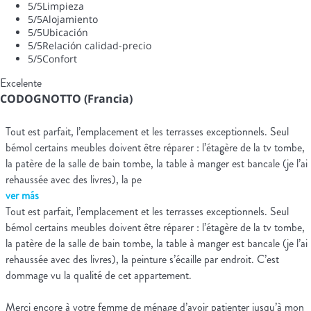
5
/5
Limpieza
5
/5
Alojamiento
5
/5
Ubicación
5
/5
Relación calidad-precio
5
/5
Confort
Excelente
CODOGNOTTO (Francia)
Tout est parfait, l’emplacement et les terrasses exceptionnels. Seul
bémol certains meubles doivent être réparer : l’étagère de la tv tombe,
la patère de la salle de bain tombe, la table à manger est bancale (je l’ai
rehaussée avec des livres), la pe
ver más
Tout est parfait, l’emplacement et les terrasses exceptionnels. Seul
bémol certains meubles doivent être réparer : l’étagère de la tv tombe,
la patère de la salle de bain tombe, la table à manger est bancale (je l’ai
rehaussée avec des livres), la peinture s’écaille par endroit. C’est
dommage vu la qualité de cet appartement.
Merci encore à votre femme de ménage d’avoir patienter jusqu’à mon