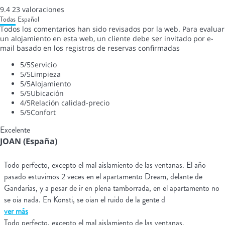
9.4
23
valoraciones
Todas
Español
Todos los comentarios han sido revisados por la web. Para evaluar
un alojamiento en esta web, un cliente debe ser invitado por e-
mail basado en los registros de reservas confirmadas
5
/5
Servicio
5
/5
Limpieza
5
/5
Alojamiento
5
/5
Ubicación
4
/5
Relación calidad-precio
5
/5
Confort
Excelente
JOAN (España)
Todo perfecto, excepto el mal aislamiento de las ventanas. El año
pasado estuvimos 2 veces en el apartamento Dream, delante de
Gandarias, y a pesar de ir en plena tamborrada, en el apartamento no
se oia nada. En Konsti, se oian el ruido de la gente d
ver más
Todo perfecto, excepto el mal aislamiento de las ventanas.