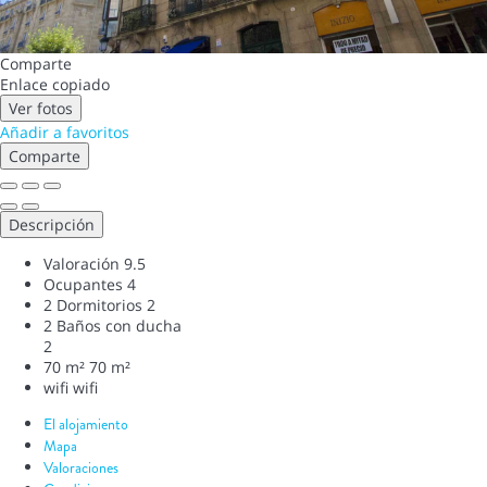
Comparte
Enlace copiado
Ver fotos
Añadir a favoritos
Comparte
Descripción
Valoración
9.5
Ocupantes
4
2 Dormitorios
2
2 Baños con ducha
2
70 m²
70 m²
wifi
wifi
El alojamiento
Mapa
Valoraciones