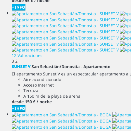
desde
55 €
/ noche
+ INFO
12 Valoraciones
3
2
SUNSET V
San Sebastián/Donostia -
Apartamento
El apartamento Sunset V es un espectacular apartamento a uno
Aire acondicionado
Acceso Internet
Terraza
A 150 m de la playa de arena
desde
150 €
/ noche
+ INFO