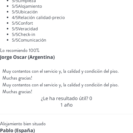
5
/5
Limpieza
5
/5
Alojamiento
5
/5
Ubicación
4
/5
Relación calidad-precio
5
/5
Confort
5
/5
Veracidad
5
/5
Check-in
5
/5
Comunicación
Lo recomiendo 100%
Jorge Oscar (Argentina)
Muy contentos con el servicio y, la calidad y condición del piso.
Muchas gracias!
Muy contentos con el servicio y, la calidad y condición del piso.
Muchas gracias!
¿Le ha resultado útil?
0
1 año
Alojamiento bien situado
Pablo (España)