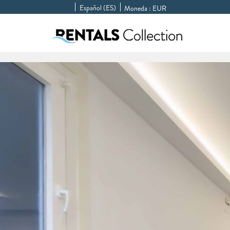
Español (ES)
Moneda :
EUR