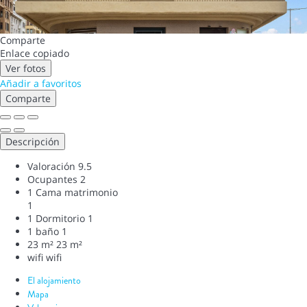
Comparte
Enlace copiado
Ver fotos
Añadir a favoritos
Comparte
Descripción
Valoración
9.5
Ocupantes
2
1 Cama matrimonio
1
1 Dormitorio
1
1 baño
1
23 m²
23 m²
wifi
wifi
El alojamiento
Mapa