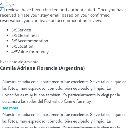
All
English
All reviews have been checked and authenticated. Once you have
received a 'rate your stay' email based on your confirmed
reservation, you can leave an accommodation review.
5
/5
Service
5
/5
Cleanliness
5
/5
Accommodation
5
/5
Location
4
/5
Value for money
Excelente alojamiento
Camila Adriana Florencia (Argentina)
Nuestra estadía en el apartamento fue excelente. Se ve tal cual que en
las fotos, muy espacioso, cómodo, bien equipado y limpio. La
ubicación es muy buena también. Yo particularmente lo elegí por la
cercanía a las sedes del Festival de Cine y fue muy
see more
Nuestra estadía en el apartamento fue excelente. Se ve tal cual que en
las fotos, muy espacioso, cómodo, bien equipado y limpio. La
ubicación es muy buena también. Yo particularmente lo elegí por la