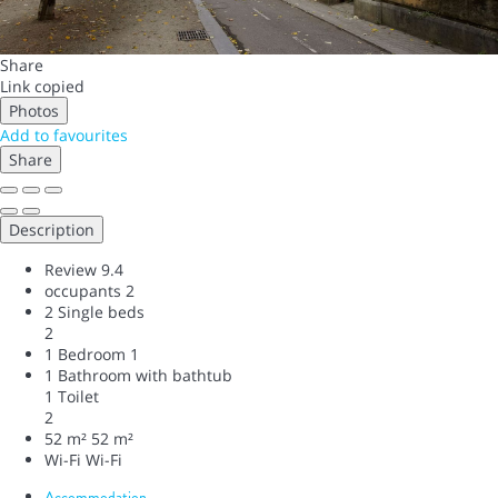
Share
Link copied
Photos
Add to favourites
Share
Description
Review
9.4
occupants
2
2 Single beds
2
1 Bedroom
1
1 Bathroom with bathtub
1 Toilet
2
52 m²
52 m²
Wi-Fi
Wi-Fi
Accommodation