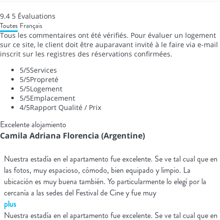
9.4
5
Évaluations
Toutes
Français
Tous les commentaires ont été vérifiés. Pour évaluer un logement
sur ce site, le client doit être auparavant invité à le faire via e-mail
inscrit sur les registres des réservations confirmées.
5
/5
Services
5
/5
Propreté
5
/5
Logement
5
/5
Emplacement
4
/5
Rapport Qualité / Prix
Excelente alojamiento
Camila Adriana Florencia (Argentine)
Nuestra estadía en el apartamento fue excelente. Se ve tal cual que en
las fotos, muy espacioso, cómodo, bien equipado y limpio. La
ubicación es muy buena también. Yo particularmente lo elegí por la
cercanía a las sedes del Festival de Cine y fue muy
plus
Nuestra estadía en el apartamento fue excelente. Se ve tal cual que en