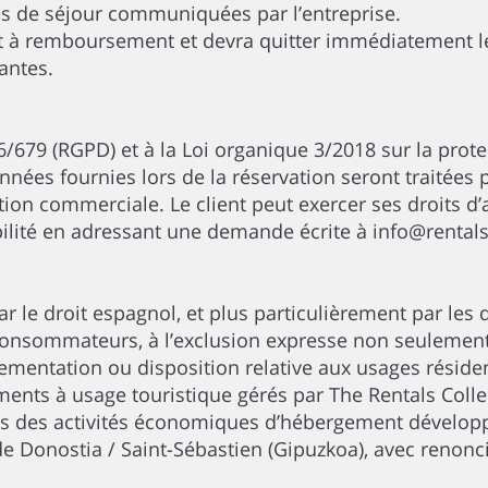
es de séjour communiquées par l’entreprise.
oit à remboursement et devra quitter immédiatement l
antes.
79 (RGPD) et à la Loi organique 3/2018 sur la prote
nées fournies lors de la réservation seront traitées p
lation commerciale. Le client peut exercer ses droits d’
abilité en adressant une demande écrite à info@rental
r le droit espagnol, et plus particulièrement par les d
consommateurs, à l’exclusion expresse non seulement 
ementation ou disposition relative aux usages résiden
ents à usage touristique gérés par The Rentals Colle
is des activités économiques d’hébergement développé
de Donostia / Saint-Sébastien (Gipuzkoa), avec renonc