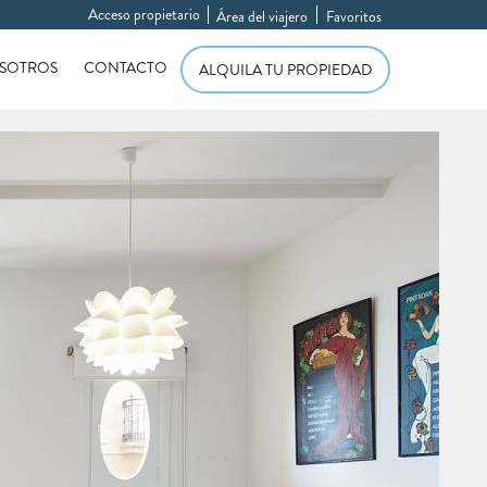
Acceso propietario
Área del viajero
Favoritos
SOTROS
CONTACTO
ALQUILA TU PROPIEDAD