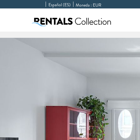
Español (ES)
Moneda :
EUR