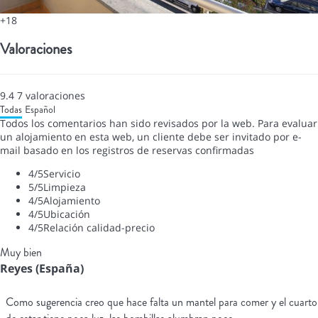
+18
Valoraciones
9.4
7
valoraciones
Todas
Español
Todos los comentarios han sido revisados por la web. Para evaluar
un alojamiento en esta web, un cliente debe ser invitado por e-
mail basado en los registros de reservas confirmadas
4
/5
Servicio
5
/5
Limpieza
4
/5
Alojamiento
4
/5
Ubicación
4
/5
Relación calidad-precio
Muy bien
Reyes (España)
Como sugerencia creo que hace falta un mantel para comer y el cuarto