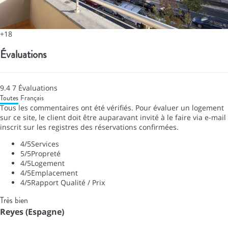
+18
Évaluations
9.4
7
Évaluations
Toutes
Français
Tous les commentaires ont été vérifiés. Pour évaluer un logement
sur ce site, le client doit être auparavant invité à le faire via e-mail
inscrit sur les registres des réservations confirmées.
4
/5
Services
5
/5
Propreté
4
/5
Logement
4
/5
Emplacement
4
/5
Rapport Qualité / Prix
Très bien
Reyes (Espagne)