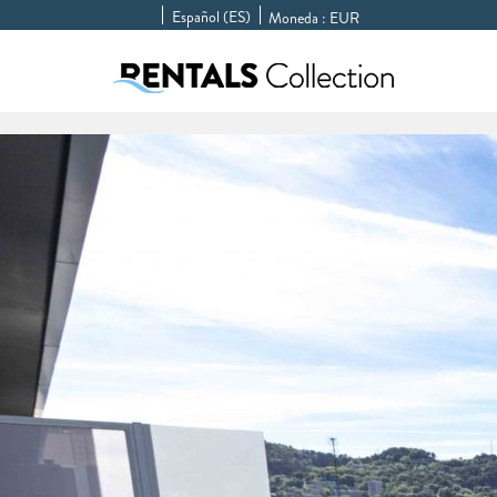
Español (ES)
Moneda :
EUR