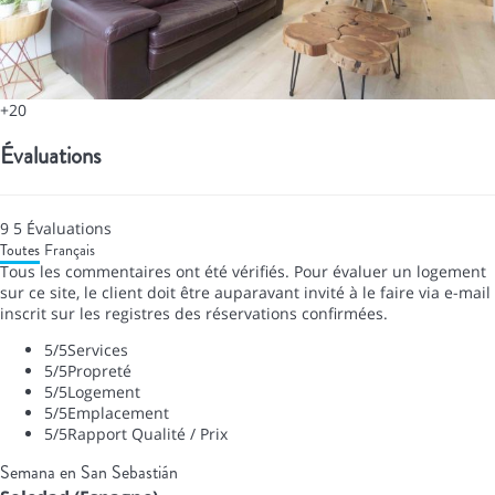
+20
Évaluations
9
5
Évaluations
Toutes
Français
Tous les commentaires ont été vérifiés. Pour évaluer un logement
sur ce site, le client doit être auparavant invité à le faire via e-mail
inscrit sur les registres des réservations confirmées.
5
/5
Services
5
/5
Propreté
5
/5
Logement
5
/5
Emplacement
5
/5
Rapport Qualité / Prix
Semana en San Sebastián