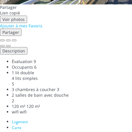
Partager
Lien copié
Voir photos
Ajouter à mes Favoris
Partager
Description
Évaluation
9
Occupants
6
1 lit double
4 lits simples
5
3 chambres à coucher
3
2 salles de bain avec douche
2
120 m²
120 m²
wifi
wifi
Logement
Carte