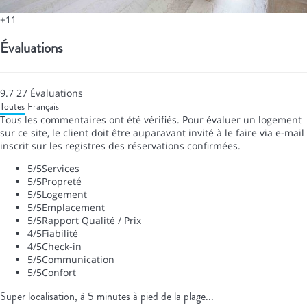
+11
Évaluations
9.7
27
Évaluations
Toutes
Français
Tous les commentaires ont été vérifiés. Pour évaluer un logement
sur ce site, le client doit être auparavant invité à le faire via e-mail
inscrit sur les registres des réservations confirmées.
5
/5
Services
5
/5
Propreté
5
/5
Logement
5
/5
Emplacement
5
/5
Rapport Qualité / Prix
4
/5
Fiabilité
4
/5
Check-in
5
/5
Communication
5
/5
Confort
Super localisation, à 5 minutes à pied de la plage...