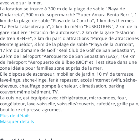
avec vue sur la mer.
La location se trouve à 300 m de la plage de sable "Playa de
Ondarreta", 300 m du supermarché "Super Amara Benta Berri", 1
km de la plage de sable "Playa de la Concha", 1 km des thermes
"La Perla Talasoterapia", 2 km du métro "EUSKOTREN", 2 km de la
gare routière "Estación de autobuses", 2 km de la gare "Estacion
de tren RENFE", 3 km du parc d'attractions "Parque de atracciones
Monte Igueldo", 3 km de la plage de sable "Playa de la Zurriola",
17 km du domaine de Golf "Real Club de Golf de San Sebastian",
20 km de l'aéroport "Aeropuerto de San Sebastian (EAS)", 109 km
de l'aéroport "Aeropuerto de Bilbao (BIO)" et il est situé dans une
zone idéale pour familles zone et près de la mer.
Elle dispose de ascenseur, mobilier de jardin, 10 m² de terrasse,
lave-linge, sèche-linge, fer à repasser, accès internet (wifi), sèche-
cheveux, chauffage pompe à chaleur, climatisation, parking
couvert même bâtiment, TV.
La cuisine, est équipée avec réfrigérateur, micro-ondes, four,
congélateur, lave-vaisselle, vaisselle/couverts, cafetière, grille pain,
bouilloire et presse-agrumes.
Plus de détails
Masquer détails