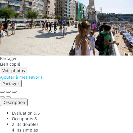
Partager
Lien copié
Voir photos
Ajouter à mes Favoris
Partager
Description
Évaluation
9.5
Occupants
8
2 lits doubles
4 lits simples