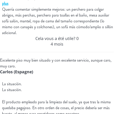
plus
Querría comentar simplemente mejoras: un perchero para colgar
abrigos, más perchas, perchero para toallas en el baño, mesa auxiliar
sofá salón, mantel, ropa de cama del tamaño correspondiente (lo
mismo con canapés y colchones), un sofá más cómodo/amplio o sillón
adicional.
Cela vous a été utile?
0
4 mois
Excelente piso muy bien situado y con excelente servicio, aunque caro,
muy caro.
Carlos (Espagne)
La situación.
La situación.
El producto empleado para la limpieza del suelo, ya que tras la misma
quedaba pegajoso. En otro orden de cosas, el precio debería ser más
barato, al menos para repetidores como nosotros.