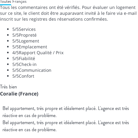
Toutes
Français
Tous les commentaires ont été vérifiés. Pour évaluer un logement
sur ce site, le client doit être auparavant invité à le faire via e-mail
inscrit sur les registres des réservations confirmées.
5
/5
Services
5
/5
Propreté
5
/5
Logement
5
/5
Emplacement
4
/5
Rapport Qualité / Prix
5
/5
Fiabilité
5
/5
Check-in
5
/5
Communication
5
/5
Confort
Très bien
Coralie (France)
Bel appartement, très propre et idéalement placé. L'agence est très
réactive en cas de problème.
Bel appartement, très propre et idéalement placé. L'agence est très
réactive en cas de problème.