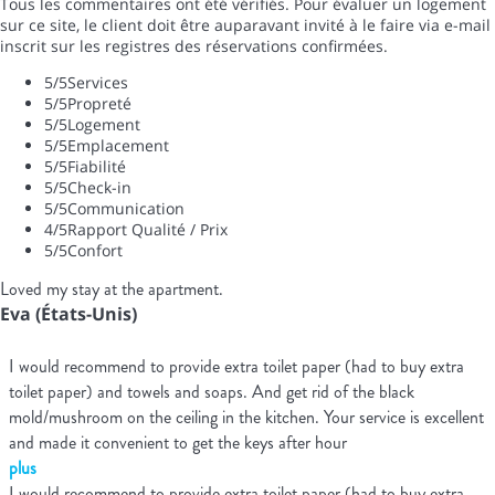
Tous les commentaires ont été vérifiés. Pour évaluer un logement
sur ce site, le client doit être auparavant invité à le faire via e-mail
inscrit sur les registres des réservations confirmées.
5
/5
Services
5
/5
Propreté
5
/5
Logement
5
/5
Emplacement
5
/5
Fiabilité
5
/5
Check-in
5
/5
Communication
4
/5
Rapport Qualité / Prix
5
/5
Confort
Loved my stay at the apartment.
Eva (États-Unis)
I would recommend to provide extra toilet paper (had to buy extra
toilet paper) and towels and soaps. And get rid of the black
mold/mushroom on the ceiling in the kitchen. Your service is excellent
and made it convenient to get the keys after hour
plus
I would recommend to provide extra toilet paper (had to buy extra