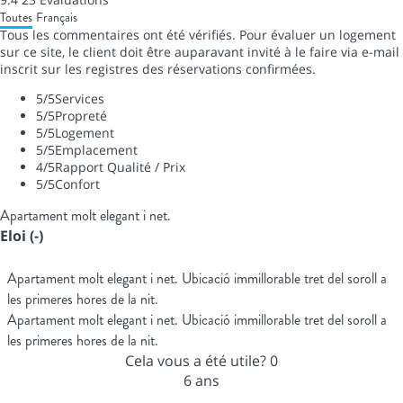
Toutes
Français
Tous les commentaires ont été vérifiés. Pour évaluer un logement
sur ce site, le client doit être auparavant invité à le faire via e-mail
inscrit sur les registres des réservations confirmées.
5
/5
Services
5
/5
Propreté
5
/5
Logement
5
/5
Emplacement
4
/5
Rapport Qualité / Prix
5
/5
Confort
Apartament molt elegant i net.
Eloi (-)
Apartament molt elegant i net. Ubicació immillorable tret del soroll a
les primeres hores de la nit.
Apartament molt elegant i net. Ubicació immillorable tret del soroll a
les primeres hores de la nit.
Cela vous a été utile?
0
6 ans