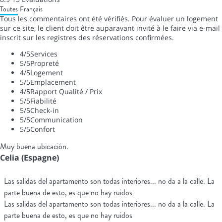
Toutes
Français
Tous les commentaires ont été vérifiés. Pour évaluer un logement
sur ce site, le client doit être auparavant invité à le faire via e-mail
inscrit sur les registres des réservations confirmées.
4
/5
Services
5
/5
Propreté
4
/5
Logement
5
/5
Emplacement
4
/5
Rapport Qualité / Prix
5
/5
Fiabilité
5
/5
Check-in
5
/5
Communication
5
/5
Confort
Muy buena ubicación.
Celia (Espagne)
Las salidas del apartamento son todas interiores... no da a la calle. La
parte buena de esto, es que no hay ruidos
Las salidas del apartamento son todas interiores... no da a la calle. La
parte buena de esto, es que no hay ruidos