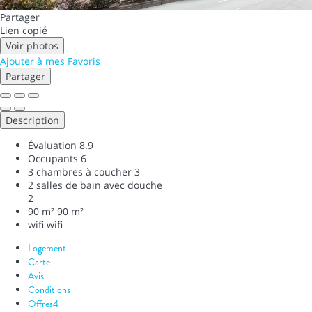
Partager
Lien copié
Voir photos
Ajouter à mes Favoris
Partager
Description
Évaluation
8.9
Occupants
6
3 chambres à coucher
3
2 salles de bain avec douche
2
90 m²
90 m²
wifi
wifi
Logement
Carte
Avis
Conditions
Offres
4